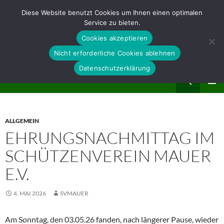
Zum
Diese Website benutzt Cookies um Ihnen einen optimalen
Inhalt
Service zu bieten.
springen
Cookies akzeptieren
Nicht erforderliche Cookies ablehnen
Datenschutzerklärung
Suchen
Schützenverein Mauer e.V.
PRIMÄR
MENÜ
ALLGEMEIN
EHRUNGSNACHMITTAG IM
SCHÜTZENVEREIN MAUER
E.V.
4. MAI 2026
SVMAUER
Am Sonntag, den 03.05.26 fanden, nach längerer Pause, wieder