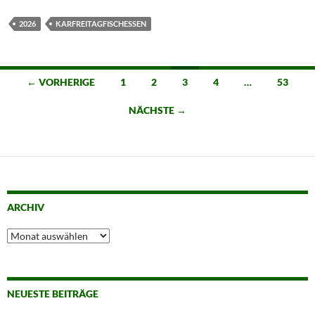
2026
KARFREITAGFISCHESSEN
Beitragsnavigation
← VORHERIGE
1
2
3
4
…
53
NÄCHSTE →
ARCHIV
Archiv
NEUESTE BEITRÄGE