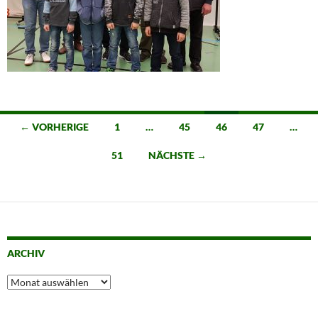
Beitragsnavigation
← VORHERIGE
1
…
45
46
47
…
51
NÄCHSTE →
ARCHIV
Archiv